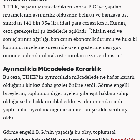
TİHEK, başvuruyu inceledikten sonra, B.G.’ye yapılan
muamelenin ayrımcılık olduğunu belirtti ve bankaya üst
sınırdan 141 bin 934 lira idari para cezası kesti. Kurum,
ceza gerekçesini şu ifadelerle açıkladı: “İhlalin etki ve
sonuçlarının ağırlığı, bankanın ekonomik durumu ve hukuki
konumu, inceleme sürecinde özen göstermemesi göz
önünde bulundurularak üst sınırdan ceza verilmiştir.”
Ayrımcılıkla Mücadelede Kararlılık
Bu ceza, TİHEK’in ayrımcılıkla mücadelede ne kadar kararlı
olduğunu bir kez daha gözler önüne serdi. Görme engelli
bireylerin, toplumun diğer üyeleri gibi eşit haklara sahip
olduğu ve bu hakların ihlal edilmesi durumunda ciddi
yaptırımlar uygulanacağı mesajı net bir şekilde verilmiş
oldu.
Görme engelli B.G.’nin yaşadığı bu olay, toplumsal
duyarlılık ve hak eşitliği konularında önemli bir
farkındalık