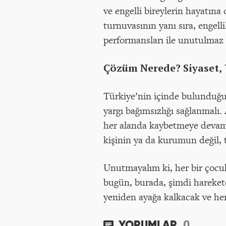
ve engelli bireylerin hayatına
turnuvasının yanı sıra, engell
performansları ile unutulmaz b
Çözüm Nerede? Siyaset,
Türkiye’nin içinde bulunduğu 
yargı bağımsızlığı sağlanmalı
her alanda kaybetmeye devam e
kişinin ya da kurumun değil,
Unutmayalım ki, her bir çocuk,
bugün, burada, şimdi harekete
yeniden ayağa kalkacak ve her
0
YORUMLAR