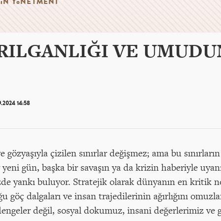
ıN YöNETMENI
RILGANLIĞI VE UMUDUN
9.2024 14:58
e gözyaşıyla çizilen sınırlar değişmez; ama bu sınırları
 yeni gün, başka bir savaşın ya da krizin haberiyle uyan
bizde yankı buluyor. Stratejik olarak dünyanın en kritik 
 göç dalgaları ve insan trajedilerinin ağırlığını omuzl
engeler değil, sosyal dokumuz, insani değerlerimiz ve 