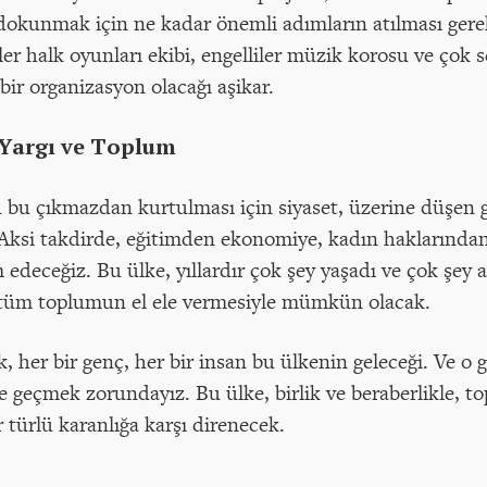
 dokunmak için ne kadar önemli adımların atılması gerek
iler halk oyunları ekibi, engelliler müzik korosu ve çok
ir organizasyon olacağı aşikar.
 Yargı ve Toplum
bu çıkmazdan kurtulması için siyaset, üzerine düşen gö
. Aksi takdirde, eğitimden ekonomiye, kadın haklarında
deceğiz. Bu ülke, yıllardır çok şey yaşadı ve çok şey a
 tüm toplumun el ele vermesiyle mümkün olacak.
 her bir genç, her bir insan bu ülkenin geleceği. Ve o g
 geçmek zorundayız. Bu ülke, birlik ve beraberlikle, t
 türlü karanlığa karşı direnecek.