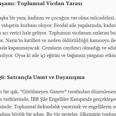
aşamı: Toplumsal Vicdan Yarası
aşka bir yara; kadının ve çocuğun var olma mücadelesi
vahşetin kurbanı oluyor. Feodal aile yapılarında, kadın
 acı verici hale geliyor. Toplumun vicdanını sızlatan bu
r. Narin’in katilleri ve neden öldürüldüğü kamuoyu ile
 asla kapanmayacak. Cezaların caydırıcı olmadığı ve ada
üyor. Oysa ki aile içi eğitim ve bağımsız yargının etki
ü: Satrançla Umut ve Dayanışma
n bir ışık, “Görülmeyen Gazete” tarafından düzenlenen 
im tarihlerinde, İBB Şile Engelliler Kampında gerçekleş
esinde. Toplumsal farkındalık yaratmak ve engellilerin s
 adına büyük bir adım. Bu tür projeler, ülkemizin top