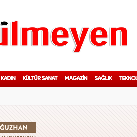
KADIN
KÜLTÜR SANAT
MAGAZİN
SAĞLIK
TEKNOL
OĞUZHAN