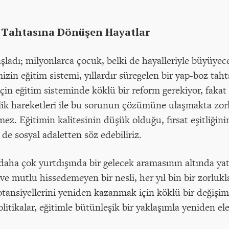
z Tahtasına Dönüşen Hayatlar
şladı; milyonlarca çocuk, belki de hayalleriyle büyüyec
mizin eğitim sistemi, yıllardır süregelen bir yap-boz t
k için eğitim sisteminde köklü bir reform gerekiyor, fak
ik hareketleri ile bu sorunun çözümüne ulaşmakta zorl
mez. Eğitimin kalitesinin düşük olduğu, fırsat eşitliği
 sosyal adaletten söz edebiliriz.
daha çok yurtdışında bir gelecek aramasının altında y
e mutlu hissedemeyen bir nesli, her yıl bin bir zorluk
otansiyellerini yeniden kazanmak için köklü bir değişim
litikalar, eğitimle bütünleşik bir yaklaşımla yeniden ele