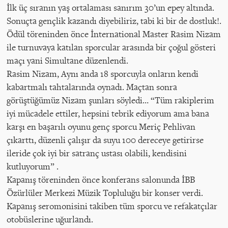
İlk üç sıranın yaş ortalaması sanırım 30’un epey altında.
Sonuçta gençlik kazandı diyebiliriz, tabi ki bir de dostluk!.
Ödül töreninden önce İnternational Master Rasim Nizam
ile turnuvaya katılan sporcular arasında bir çoğul gösteri
maçı yani Simultane düzenlendi.
Rasim Nizam, Aynı anda 18 sporcuyla onların kendi
kabartmalı tahtalarında oynadı. Maçtan sonra
görüştüğümüz Nizam şunları söyledi… “Tüm rakiplerim
iyi mücadele ettiler, hepsini tebrik ediyorum ama bana
karşı en başarılı oyunu genç sporcu Meriç Pehlivan
çıkarttı, düzenli çalışır da suyu 100 dereceye getirirse
ileride çok iyi bir satranç ustası olabili, kendisini
kutluyorum” .
Kapanış töreninden önce konferans salonunda İBB
Özürlüler Merkezi Müzik Topluluğu bir konser verdi.
Kapanış seromonisini takiben tüm sporcu ve refakatçılar
otobüslerine uğurlandı.