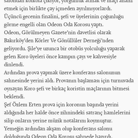
salondan kolkola çıkıyor, yorgunluk atmak ve maçı analiz
etmek için birlikte çay içmeden ayrılmıyorlardı.
Üçüncü gecenin finalini, şefi ve üyelerinin çoğunluğu
görme engelli olan Odeon Oda Korosu yaptı.
Odeon, Görülmeyen Gazete’nin davetlisi olarak
Bakırköy’den Körler Ve Gönüllüler Derneği’nden
geliyordu. Şile’ye uzunca bir otobüs yolculuğu yaparak
gelen Koro üyeleri önce kampın çayı ve kahvesiyle
dinlendi.
Ardından prova yapmak üzere konferans salonunun
sahnesinde yerini aldı. Provanın başlaması için turnuvada
oynayan Koro şefi ve birkaç koristin maçlarının bitmesi
beklendi.
Şef Özlem Erten prova için koronun başında yerini
aldığında her halde önce zihnindeki satranç hamlelerini
silip onların yerine müzik notalarını koymuştur.
Yemeğin ardından akşam olup konferans salonu
dolduğunda Odeon Oda Korosu sahnede hazırdı.