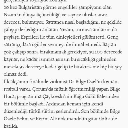
20 kez Bulgaristan görme engelliler şampiyonu olan
Nzam’ın dünya üçüncülüğü ve sayısız uluslar arası
derecesi bulunuyor. Satranca nasıl başladığını, ne şekilde
çalışıp ilerlediğini anlatan Nizam, turnuva anılarını da
paylaştı Esprileri ile tüm dinleyicileri gülümsetti. Genç
satranççılara öğütler vermeyi de ihmal etmedi. Baştan
çok çalışıp sonra bırakmamak gerekiyor, su 100 derecede
kaynar, ne kadar ısınırsa ısınsın bu sıcaklığa gelmeden
mesela 97 dereceye kadar gelip te bırakırsanız hiç bir şey
olmaz dedi.
İlk akşamın finalinde violonist Dr Bilge Özel’in keman
resitali vardı. Çorum’da müzik öğretmenliği yapan Bilge
Hoca, programına Çaykovski’nin Kuğu Gölü Balesinden
bir bölümle başladı. Ardından keman için kendi
düzenlediği türkü süitini seslendirdi. Son bölümde Bilge
Özele Selim ve Kerim Altınok mandolin gitar ikilisi de
katıldı.