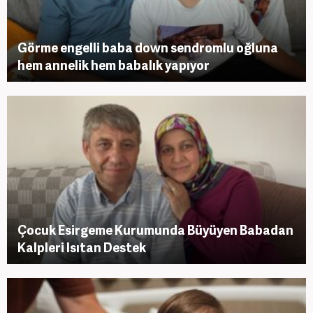
Görme engelli baba down sendromlu oğluna
hem annelik hem babalık yapıyor
Çocuk Esirgeme Kurumunda Büyüyen Babadan
Kalpleri Isıtan Destek