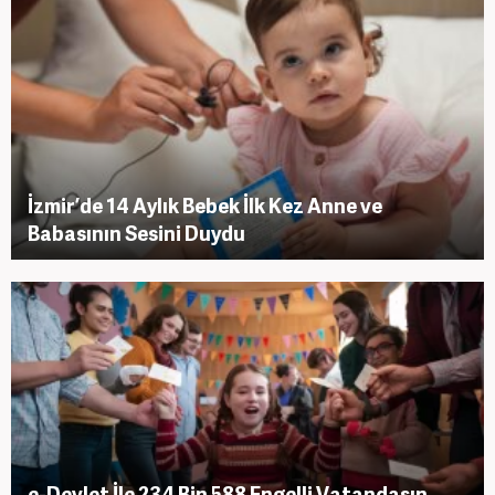
İzmir’de 14 Aylık Bebek İlk Kez Anne ve
Babasının Sesini Duydu
e-Devlet İle 234 Bin 588 Engelli Vatandaşın