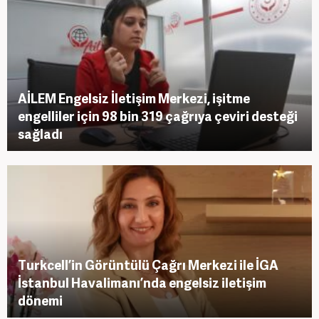
AİLEM Engelsiz İletişim Merkezi, işitme
engelliler için 98 bin 319 çağrıya çeviri desteği
sağladı
Turkcell’in Görüntülü Çağrı Merkezi ile İGA
İstanbul Havalimanı’nda engelsiz iletişim
dönemi