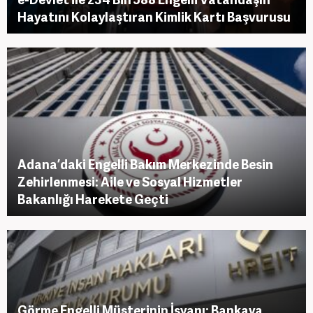
Hayatını Kolaylaştıran Kimlik Kartı Başvurusu
Adana’daki Engelli Bakım Merkezinde Besin
Zehirlenmesi: Aile ve Sosyal Hizmetler
Bakanlığı Harekete Geçti
Görme Engelli Müşterinin İsyanı: Bankaya