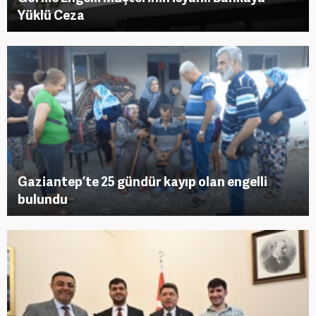
Yüklü Ceza
Gaziantep’te 25 gündür kayıp olan engelli
bulundu